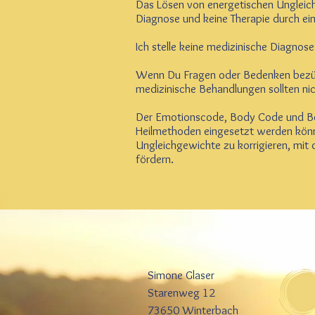
Das Lösen von energetischen Ungleich
Diagnose und keine Therapie durch ei
Ich stelle keine medizinische Diagno
Wenn Du Fragen oder Bedenken bezügl
medizinische Behandlungen sollten n
Der Emotionscode, Body Code und Bel
Heilmethoden eingesetzt werden könn
Ungleichgewichte zu korrigieren, mit
fördern.
Simone Glaser
Starenweg 12
73650 Winterbach